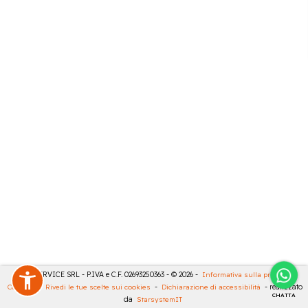
CASA SERVICE SRL - P.IVA e C.F. 02693250363 - © 2026 -
Informativa sulla privacy
-
Cookies
-
Rivedi le tue scelte sui cookies
-
Dichiarazione di accessibilità
- realizzato
CHATTA
da
StarsystemIT