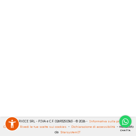
CASA SERVICE SRL - P.IVA e C.F. 02693250363 - © 2026 -
Informativa sulla privacy
-
Cookies
-
Rivedi le tue scelte sui cookies
-
Dichiarazione di accessibilità
- realizzato
CHATTA
da
StarsystemIT