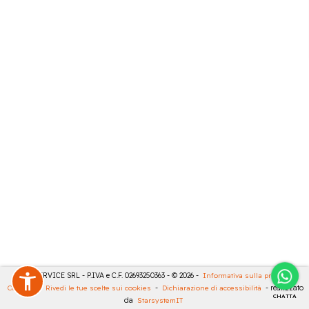
CASA SERVICE SRL - P.IVA e C.F. 02693250363 - © 2026 -
Informativa sulla privacy
-
Cookies
-
Rivedi le tue scelte sui cookies
-
Dichiarazione di accessibilità
- realizzato
CHATTA
da
StarsystemIT