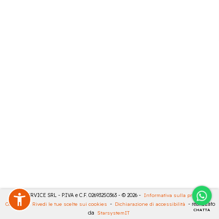
CASA SERVICE SRL - P.IVA e C.F. 02693250363 - © 2026 -
Informativa sulla privacy
-
Cookies
-
Rivedi le tue scelte sui cookies
-
Dichiarazione di accessibilità
- realizzato
CHATTA
da
StarsystemIT