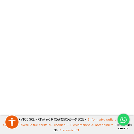
CASA SERVICE SRL - P.IVA e C.F. 02693250363 - © 2026 -
Informativa sulla privacy
-
Cookies
-
Rivedi le tue scelte sui cookies
-
Dichiarazione di accessibilità
- realizzato
CHATTA
da
StarsystemIT