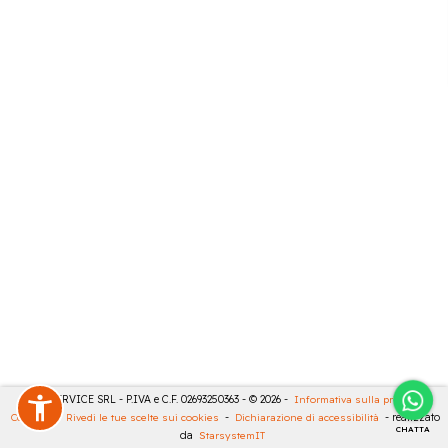
CASA SERVICE SRL - P.IVA e C.F. 02693250363 - © 2026 -
Informativa sulla privacy
-
Cookies
-
Rivedi le tue scelte sui cookies
-
Dichiarazione di accessibilità
- realizzato
CHATTA
da
StarsystemIT