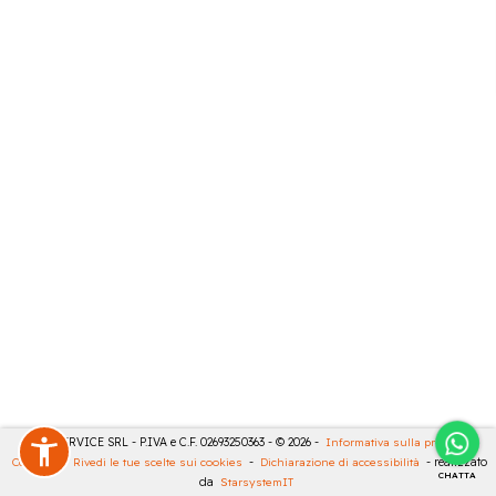
CASA SERVICE SRL - P.IVA e C.F. 02693250363 - © 2026 -
Informativa sulla privacy
-
Cookies
-
Rivedi le tue scelte sui cookies
-
Dichiarazione di accessibilità
- realizzato
CHATTA
da
StarsystemIT