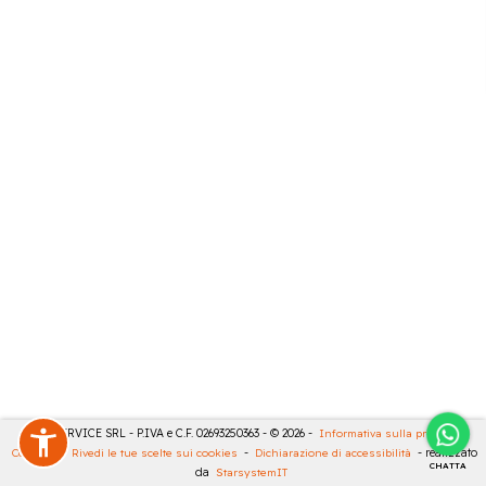
CASA SERVICE SRL - P.IVA e C.F. 02693250363 - © 2026 -
Informativa sulla privacy
-
Cookies
-
Rivedi le tue scelte sui cookies
-
Dichiarazione di accessibilità
- realizzato
CHATTA
da
StarsystemIT