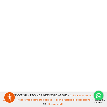
CASA SERVICE SRL - P.IVA e C.F. 02693250363 - © 2026 -
Informativa sulla privacy
-
Cookies
-
Rivedi le tue scelte sui cookies
-
Dichiarazione di accessibilità
- realizzato
CHATTA
da
StarsystemIT