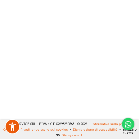
CASA SERVICE SRL - P.IVA e C.F. 02693250363 - © 2026 -
Informativa sulla privacy
-
Cookies
-
Rivedi le tue scelte sui cookies
-
Dichiarazione di accessibilità
- realizzato
CHATTA
da
StarsystemIT