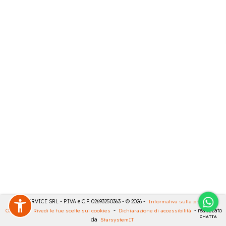
CASA SERVICE SRL - P.IVA e C.F. 02693250363 - © 2026 -
Informativa sulla privacy
-
Cookies
-
Rivedi le tue scelte sui cookies
-
Dichiarazione di accessibilità
- realizzato
CHATTA
da
StarsystemIT