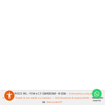
CASA SERVICE SRL - P.IVA e C.F. 02693250363 - © 2026 -
Informativa sulla privacy
-
Cookies
-
Rivedi le tue scelte sui cookies
-
Dichiarazione di accessibilità
- realizzato
CHATTA
da
StarsystemIT