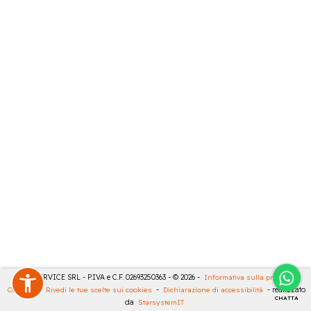
CASA SERVICE SRL - P.IVA e C.F. 02693250363 - © 2026 -
Informativa sulla privacy
-
Cookies
-
Rivedi le tue scelte sui cookies
-
Dichiarazione di accessibilità
- realizzato
CHATTA
da
StarsystemIT