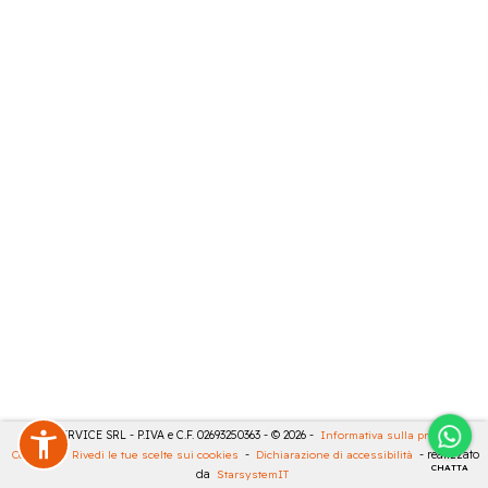
CASA SERVICE SRL - P.IVA e C.F. 02693250363 - © 2026 -
Informativa sulla privacy
-
Cookies
-
Rivedi le tue scelte sui cookies
-
Dichiarazione di accessibilità
- realizzato
CHATTA
da
StarsystemIT