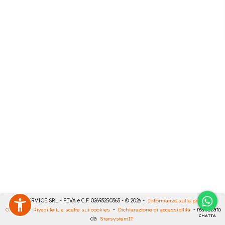
CASA SERVICE SRL - P.IVA e C.F. 02693250363 - © 2026 -
Informativa sulla privacy
-
Cookies
-
Rivedi le tue scelte sui cookies
-
Dichiarazione di accessibilità
- realizzato
CHATTA
da
StarsystemIT