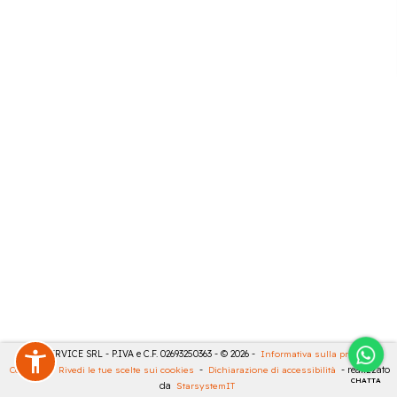
CASA SERVICE SRL - P.IVA e C.F. 02693250363 - © 2026 -
Informativa sulla privacy
-
Cookies
-
Rivedi le tue scelte sui cookies
-
Dichiarazione di accessibilità
- realizzato
CHATTA
da
StarsystemIT