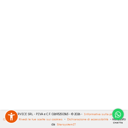
CASA SERVICE SRL - P.IVA e C.F. 02693250363 - © 2026 -
Informativa sulla privacy
-
Cookies
-
Rivedi le tue scelte sui cookies
-
Dichiarazione di accessibilità
- realizzato
CHATTA
da
StarsystemIT