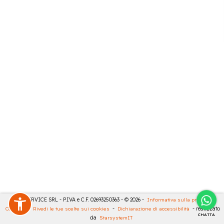
CASA SERVICE SRL - P.IVA e C.F. 02693250363 - © 2026 -
Informativa sulla privacy
-
Cookies
-
Rivedi le tue scelte sui cookies
-
Dichiarazione di accessibilità
- realizzato
CHATTA
da
StarsystemIT