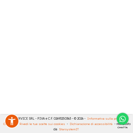
CASA SERVICE SRL - P.IVA e C.F. 02693250363 - © 2026 -
Informativa sulla privacy
-
Cookies
-
Rivedi le tue scelte sui cookies
-
Dichiarazione di accessibilità
- realizzato
CHATTA
da
StarsystemIT