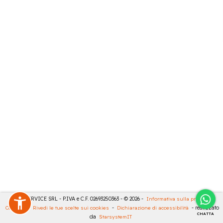
CASA SERVICE SRL - P.IVA e C.F. 02693250363 - © 2026 -
Informativa sulla privacy
-
Cookies
-
Rivedi le tue scelte sui cookies
-
Dichiarazione di accessibilità
- realizzato
CHATTA
da
StarsystemIT