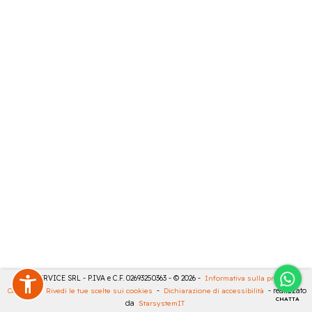
CASA SERVICE SRL - P.IVA e C.F. 02693250363 - © 2026 -
Informativa sulla privacy
-
Cookies
-
Rivedi le tue scelte sui cookies
-
Dichiarazione di accessibilità
- realizzato
CHATTA
da
StarsystemIT