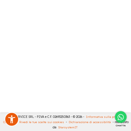
CASA SERVICE SRL - P.IVA e C.F. 02693250363 - © 2026 -
Informativa sulla privacy
-
Cookies
-
Rivedi le tue scelte sui cookies
-
Dichiarazione di accessibilità
- realizzato
CHATTA
da
StarsystemIT