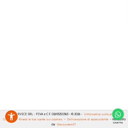
CASA SERVICE SRL - P.IVA e C.F. 02693250363 - © 2026 -
Informativa sulla privacy
-
Cookies
-
Rivedi le tue scelte sui cookies
-
Dichiarazione di accessibilità
- realizzato
CHATTA
da
StarsystemIT