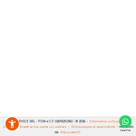
CASA SERVICE SRL - P.IVA e C.F. 02693250363 - © 2026 -
Informativa sulla privacy
-
Cookies
-
Rivedi le tue scelte sui cookies
-
Dichiarazione di accessibilità
- realizzato
CHATTA
da
StarsystemIT