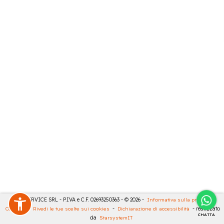
CASA SERVICE SRL - P.IVA e C.F. 02693250363 - © 2026 -
Informativa sulla privacy
-
Cookies
-
Rivedi le tue scelte sui cookies
-
Dichiarazione di accessibilità
- realizzato
CHATTA
da
StarsystemIT