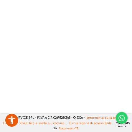
CASA SERVICE SRL - P.IVA e C.F. 02693250363 - © 2026 -
Informativa sulla privacy
-
Cookies
-
Rivedi le tue scelte sui cookies
-
Dichiarazione di accessibilità
- realizzato
CHATTA
da
StarsystemIT