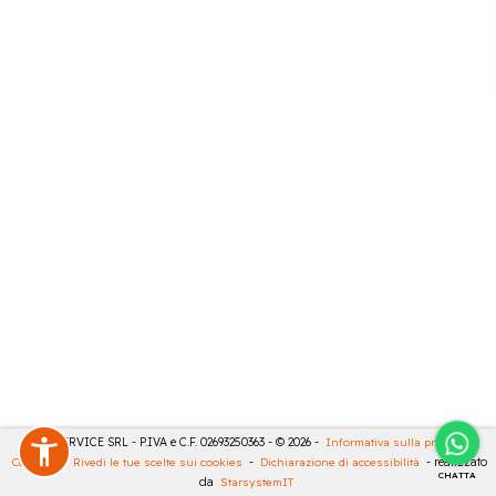
CASA SERVICE SRL - P.IVA e C.F. 02693250363 - © 2026 -
Informativa sulla privacy
-
Cookies
-
Rivedi le tue scelte sui cookies
-
Dichiarazione di accessibilità
- realizzato
CHATTA
da
StarsystemIT