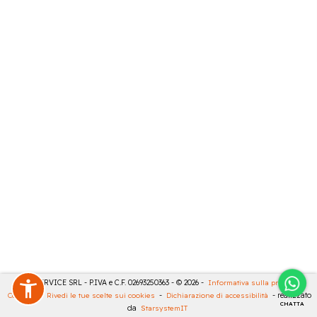
CASA SERVICE SRL - P.IVA e C.F. 02693250363 - © 2026 -
Informativa sulla privacy
-
Cookies
-
Rivedi le tue scelte sui cookies
-
Dichiarazione di accessibilità
- realizzato
CHATTA
da
StarsystemIT