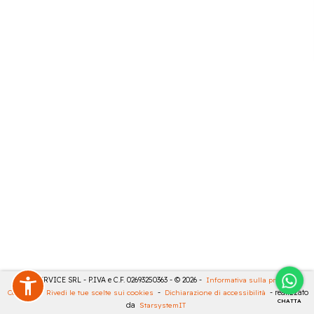
CASA SERVICE SRL - P.IVA e C.F. 02693250363 - © 2026 -
Informativa sulla privacy
-
Cookies
-
Rivedi le tue scelte sui cookies
-
Dichiarazione di accessibilità
- realizzato
CHATTA
da
StarsystemIT