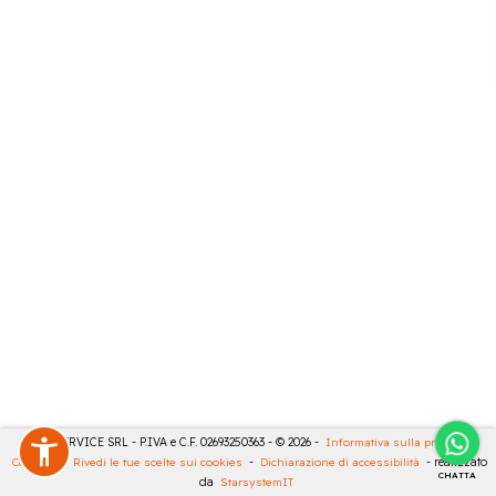
CASA SERVICE SRL - P.IVA e C.F. 02693250363 - © 2026 -
Informativa sulla privacy
-
Cookies
-
Rivedi le tue scelte sui cookies
-
Dichiarazione di accessibilità
- realizzato
CHATTA
da
StarsystemIT