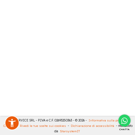
CASA SERVICE SRL - P.IVA e C.F. 02693250363 - © 2026 -
Informativa sulla privacy
-
Cookies
-
Rivedi le tue scelte sui cookies
-
Dichiarazione di accessibilità
- realizzato
CHATTA
da
StarsystemIT