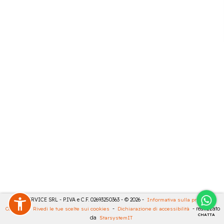
CASA SERVICE SRL - P.IVA e C.F. 02693250363 - © 2026 -
Informativa sulla privacy
-
Cookies
-
Rivedi le tue scelte sui cookies
-
Dichiarazione di accessibilità
- realizzato
CHATTA
da
StarsystemIT