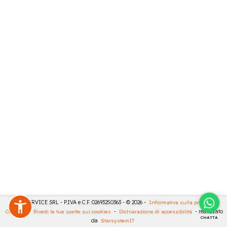
CASA SERVICE SRL - P.IVA e C.F. 02693250363 - © 2026 -
Informativa sulla privacy
-
Cookies
-
Rivedi le tue scelte sui cookies
-
Dichiarazione di accessibilità
- realizzato
CHATTA
da
StarsystemIT