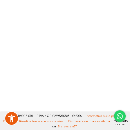
CASA SERVICE SRL - P.IVA e C.F. 02693250363 - © 2026 -
Informativa sulla privacy
-
Cookies
-
Rivedi le tue scelte sui cookies
-
Dichiarazione di accessibilità
- realizzato
CHATTA
da
StarsystemIT