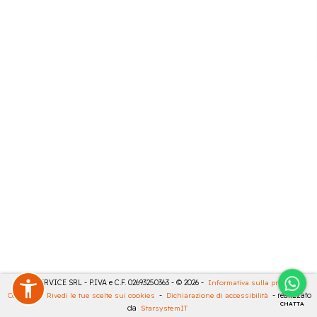
CASA SERVICE SRL - P.IVA e C.F. 02693250363 - © 2026 -
Informativa sulla privacy
-
Cookies
-
Rivedi le tue scelte sui cookies
-
Dichiarazione di accessibilità
- realizzato
CHATTA
da
StarsystemIT