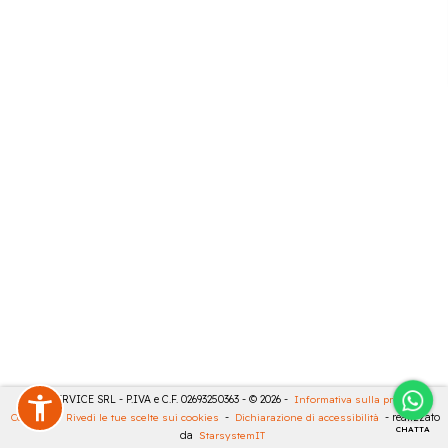
CASA SERVICE SRL - P.IVA e C.F. 02693250363 - © 2026 -
Informativa sulla privacy
-
Cookies
-
Rivedi le tue scelte sui cookies
-
Dichiarazione di accessibilità
- realizzato
CHATTA
da
StarsystemIT