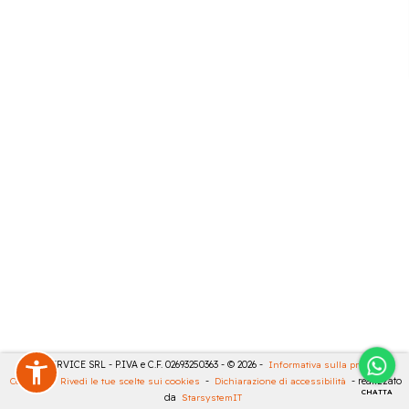
CASA SERVICE SRL - P.IVA e C.F. 02693250363 - © 2026 -
Informativa sulla privacy
-
Cookies
-
Rivedi le tue scelte sui cookies
-
Dichiarazione di accessibilità
- realizzato
CHATTA
da
StarsystemIT