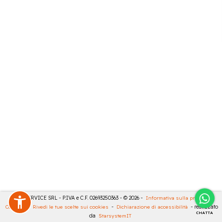
CASA SERVICE SRL - P.IVA e C.F. 02693250363 - © 2026 -
Informativa sulla privacy
-
Cookies
-
Rivedi le tue scelte sui cookies
-
Dichiarazione di accessibilità
- realizzato
CHATTA
da
StarsystemIT