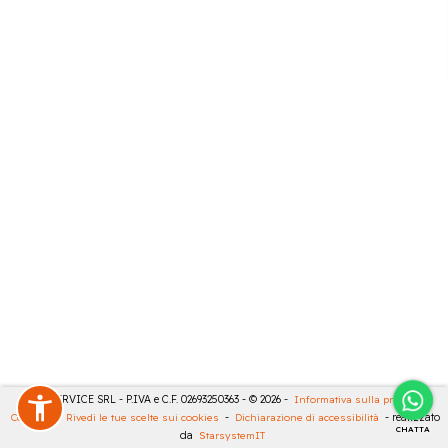
CASA SERVICE SRL - P.IVA e C.F. 02693250363 - © 2026 -
Informativa sulla privacy
-
Cookies
-
Rivedi le tue scelte sui cookies
-
Dichiarazione di accessibilità
- realizzato
CHATTA
da
StarsystemIT