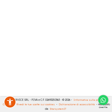
CASA SERVICE SRL - P.IVA e C.F. 02693250363 - © 2026 -
Informativa sulla privacy
-
Cookies
-
Rivedi le tue scelte sui cookies
-
Dichiarazione di accessibilità
- realizzato
CHATTA
da
StarsystemIT