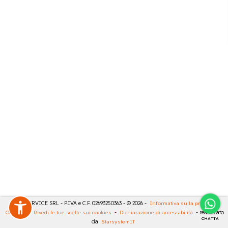
CASA SERVICE SRL - P.IVA e C.F. 02693250363 - © 2026 -
Informativa sulla privacy
-
Cookies
-
Rivedi le tue scelte sui cookies
-
Dichiarazione di accessibilità
- realizzato
CHATTA
da
StarsystemIT