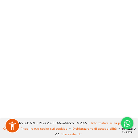
CASA SERVICE SRL - P.IVA e C.F. 02693250363 - © 2026 -
Informativa sulla privacy
-
Cookies
-
Rivedi le tue scelte sui cookies
-
Dichiarazione di accessibilità
- realizzato
CHATTA
da
StarsystemIT