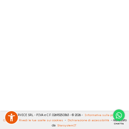
CASA SERVICE SRL - P.IVA e C.F. 02693250363 - © 2026 -
Informativa sulla privacy
-
Cookies
-
Rivedi le tue scelte sui cookies
-
Dichiarazione di accessibilità
- realizzato
CHATTA
da
StarsystemIT