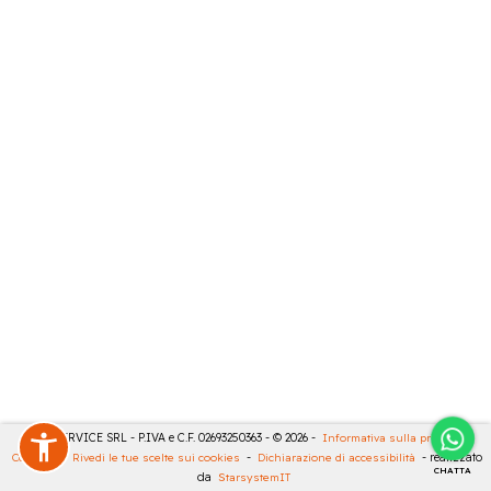
CASA SERVICE SRL - P.IVA e C.F. 02693250363 - © 2026 -
Informativa sulla privacy
-
Cookies
-
Rivedi le tue scelte sui cookies
-
Dichiarazione di accessibilità
- realizzato
CHATTA
da
StarsystemIT