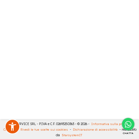
CASA SERVICE SRL - P.IVA e C.F. 02693250363 - © 2026 -
Informativa sulla privacy
-
Cookies
-
Rivedi le tue scelte sui cookies
-
Dichiarazione di accessibilità
- realizzato
CHATTA
da
StarsystemIT