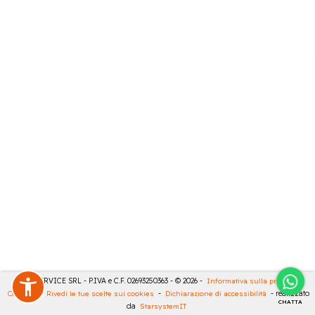
CASA SERVICE SRL - P.IVA e C.F. 02693250363 - © 2026 -
Informativa sulla privacy
-
Cookies
-
Rivedi le tue scelte sui cookies
-
Dichiarazione di accessibilità
- realizzato
CHATTA
da
StarsystemIT