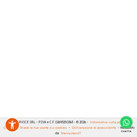
CASA SERVICE SRL - P.IVA e C.F. 02693250363 - © 2026 -
Informativa sulla privacy
-
Cookies
-
Rivedi le tue scelte sui cookies
-
Dichiarazione di accessibilità
- realizzato
CHATTA
da
StarsystemIT