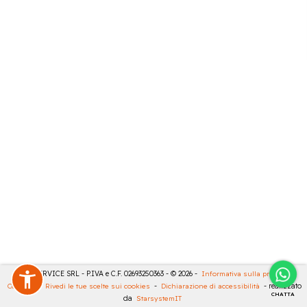
CASA SERVICE SRL - P.IVA e C.F. 02693250363 - © 2026 -
Informativa sulla privacy
-
Cookies
-
Rivedi le tue scelte sui cookies
-
Dichiarazione di accessibilità
- realizzato
CHATTA
da
StarsystemIT