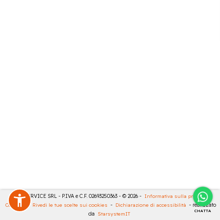
CASA SERVICE SRL - P.IVA e C.F. 02693250363 - © 2026 -
Informativa sulla privacy
-
Cookies
-
Rivedi le tue scelte sui cookies
-
Dichiarazione di accessibilità
- realizzato
CHATTA
da
StarsystemIT