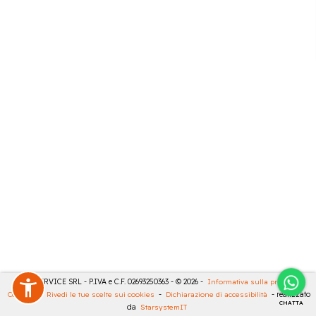
CASA SERVICE SRL - P.IVA e C.F. 02693250363 - © 2026 -
Informativa sulla privacy
-
Cookies
-
Rivedi le tue scelte sui cookies
-
Dichiarazione di accessibilità
- realizzato
CHATTA
da
StarsystemIT